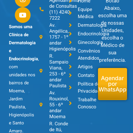
Agendamento
Botão
Home
de Consultas
Abaixo,
Equipe
(11) 4240-
escolha uma
Médica
7222
de nossas
Av.
Dermatologia
Somos uma
Unidades,
Angélica,
Endocrinologia
Clínica de
1757 - 1º
escolha o
Ginecologia
andar
Dermatologia
Médico de
Higienópolis
Convênios
e
sua
R.
Atendidos
Endocrinologia
,
preferência.
Sampaio
Artigos
com
Viana,
253 - 6º
unidades nos
Contato
Agendar
andar
bairros de
Política de
por
Paulista
WhatsApp
Privacidade
Moema,
Av.
Rouxinol,
Jardim
Trabalhe
55 - 6º
Conosco
Paulista,
andar
Higienópolis
Moema
e Santo
R. Conde
de Itú,
Amaro.