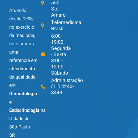
550
Sto
Atuando
Amaro
desde 1998
Telemedicina
no exercício
Brasil
da medicina,
8:00 -
19:00,
hoje somos
Segunda
uma
- Sexta
8:00 -
referência em
13:00,
atendimento
Sábado
de qualidade
Administração
em
(11) 4240-
8448
Dermatologia
e
Endocrinologia
na
Cidade de
São Paulo –
SP.