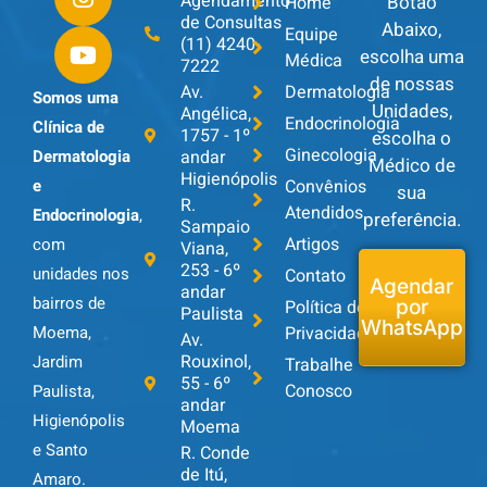
Agendamento
Botão
Home
de Consultas
Abaixo,
Equipe
(11) 4240-
escolha uma
Médica
7222
de nossas
Av.
Dermatologia
Somos uma
Unidades,
Angélica,
Endocrinologia
Clínica de
1757 - 1º
escolha o
Ginecologia
andar
Dermatologia
Médico de
Higienópolis
Convênios
e
sua
R.
Atendidos
Endocrinologia
,
preferência.
Sampaio
Artigos
com
Viana,
253 - 6º
unidades nos
Contato
Agendar
andar
bairros de
Política de
por
Paulista
WhatsApp
Privacidade
Moema,
Av.
Rouxinol,
Jardim
Trabalhe
55 - 6º
Conosco
Paulista,
andar
Higienópolis
Moema
e Santo
R. Conde
de Itú,
Amaro.