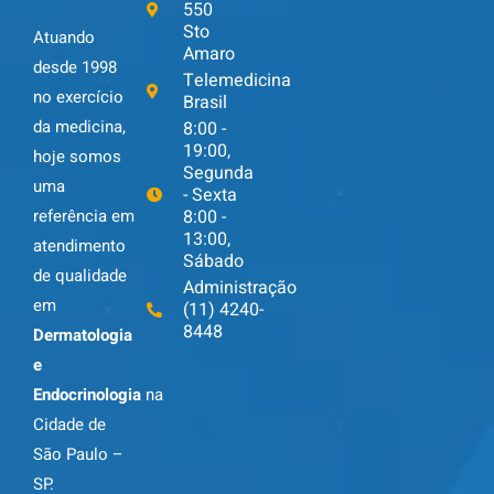
550
Sto
Atuando
Amaro
desde 1998
Telemedicina
no exercício
Brasil
da medicina,
8:00 -
19:00,
hoje somos
Segunda
uma
- Sexta
8:00 -
referência em
13:00,
atendimento
Sábado
de qualidade
Administração
em
(11) 4240-
8448
Dermatologia
e
Endocrinologia
na
Cidade de
São Paulo –
SP.