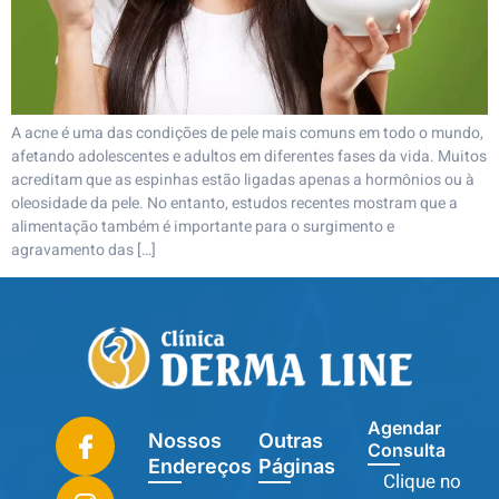
A acne é uma das condições de pele mais comuns em todo o mundo,
afetando adolescentes e adultos em diferentes fases da vida. Muitos
acreditam que as espinhas estão ligadas apenas a hormônios ou à
oleosidade da pele. No entanto, estudos recentes mostram que a
alimentação também é importante para o surgimento e
agravamento das […]
Agendar
Nossos
Outras
Consulta
Endereços
Páginas
Clique no