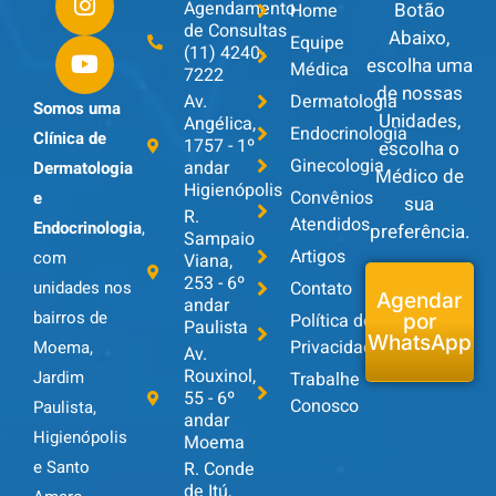
Agendamento
Botão
Home
de Consultas
Abaixo,
Equipe
(11) 4240-
escolha uma
Médica
7222
de nossas
Av.
Dermatologia
Somos uma
Unidades,
Angélica,
Endocrinologia
Clínica de
1757 - 1º
escolha o
Ginecologia
andar
Dermatologia
Médico de
Higienópolis
Convênios
e
sua
R.
Atendidos
Endocrinologia
,
preferência.
Sampaio
Artigos
com
Viana,
253 - 6º
unidades nos
Contato
Agendar
andar
bairros de
Política de
por
Paulista
WhatsApp
Privacidade
Moema,
Av.
Rouxinol,
Jardim
Trabalhe
55 - 6º
Conosco
Paulista,
andar
Higienópolis
Moema
e Santo
R. Conde
de Itú,