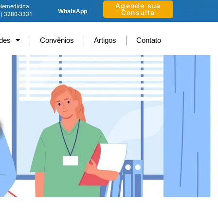
Agende sua
lemedicina:
WhatsApp
Consulta
1) 3280-3331
ades
Convênios
Artigos
Contato
a