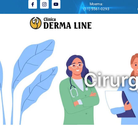
Moema:
(11) 5561-0293
Cirur