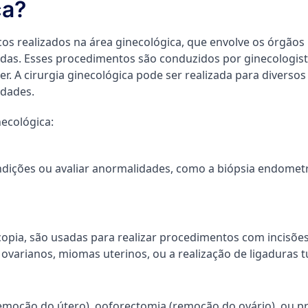
ca?
icos realizados na área ginecológica, que envolve os órgão
onadas. Esses procedimentos são conduzidos por ginecologist
. A cirurgia ginecológica pode ser realizada para diversos f
idades.
ecológica:
ndições ou avaliar anormalidades, como a biópsia endometri
copia, são usadas para realizar procedimentos com incisõ
 ovarianos, miomas uterinos, ou a realização de ligaduras t
emoção do útero), ooforectomia (remoção do ovário), ou p