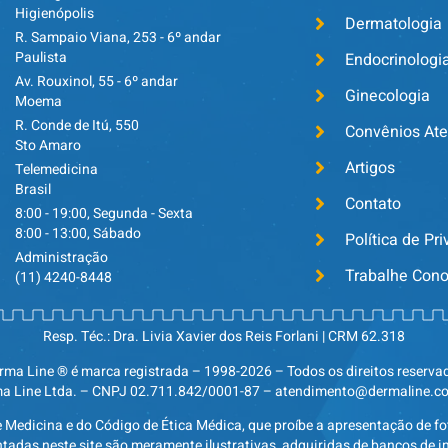
Higienópolis
Dermatologia
R. Sampaio Viana, 253 - 6º andar
Paulista
Endocrinologi
Av. Rouxinol, 55 - 6º andar
Ginecologia
Moema
R. Conde de Itú, 550
Convênios At
Sto Amaro
Artigos
Telemedicina
Brasil
Contato
8:00 - 19:00, Segunda - Sexta
8:00 - 13:00, Sábado
Política de Pr
Administração
Trabalhe Con
(11) 4240-8448
Resp. Téc.: Dra. Livia Xavier dos Reis Forlani | CRM 62.318
rma Line ® é marca registrada – 1998-2026 – Todos os direitos reserva
a Line Ltda. – CNPJ 02.711.842/0001-87 – atendimento@dermaline.c
e Medicina e do Código de Ética Médica, que proíbe a apresentação de fo
tadas neste site são meramente ilustrativas, adquiridas de bancos de 