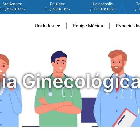
Sto Amaro:
Paulista:
Higienópolis:
Te
(11) 5523-9222
(11) 3884-1867
(11) 3078-0321
(1
Unidades
Equipe Médica
Especialid
gia Ginecológic