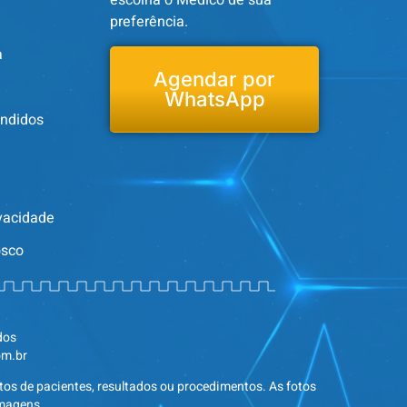
escolha o Médico de sua
preferência.
a
Agendar por
WhatsApp
endidos
ivacidade
osco
dos
om.br
tos de pacientes, resultados ou procedimentos. As fotos
imagens.