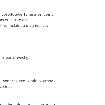
s reprodutivos femininos, como
as ou cirurgiões
ins, incluindo diagnóstico,
al para investigar
es menores, reduzindo o tempo
ubárias.
rocedimentos para correção de