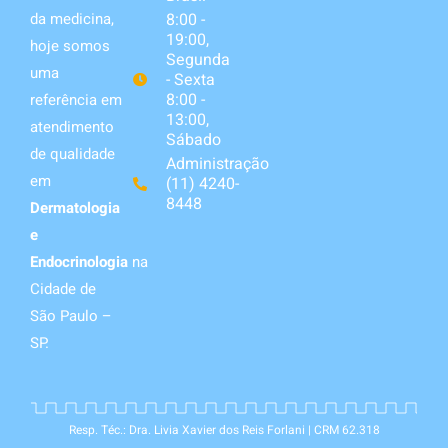
da medicina,
8:00 -
19:00,
hoje somos
Segunda
uma
- Sexta
8:00 -
referência em
13:00,
atendimento
Sábado
de qualidade
Administração
em
(11) 4240-
8448
Dermatologia
e
Endocrinologia
na
Cidade de
São Paulo –
SP.
Resp. Téc.: Dra. Livia Xavier dos Reis Forlani | CRM 62.318