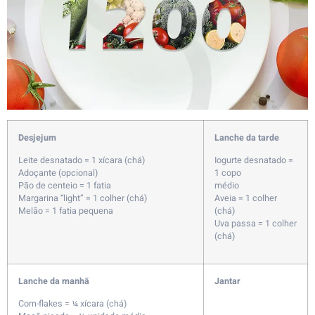
Desjejum
Lanche da tarde
Leite desnatado = 1 xícara (chá)
Iogurte desnatado =
Adoçante (opcional)
1 copo
Pão de centeio = 1 fatia
médio
Margarina “light” = 1 colher (chá)
Aveia = 1 colher
Melão = 1 fatia pequena
(chá)
Uva passa = 1 colher
(chá)
Lanche da manhã
Jantar
Corn-flakes = ¼ xícara (chá)