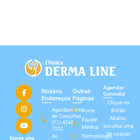
Agendar
Nossos
Outras
Consulta
Endereços
Páginas
Clique no
Agendamento
Botão
Home
de Consultas
Abaixo,
Equipe
(11) 4240-
escolha uma
Médica
7222
de nossas
Av.
Dermatologia
Somos uma