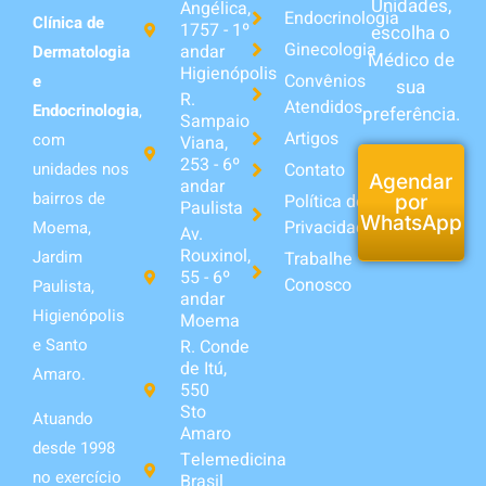
Unidades,
Angélica,
Endocrinologia
Clínica de
1757 - 1º
escolha o
Ginecologia
andar
Dermatologia
Médico de
Higienópolis
Convênios
e
sua
R.
Atendidos
Endocrinologia
,
preferência.
Sampaio
Artigos
com
Viana,
253 - 6º
unidades nos
Contato
Agendar
andar
bairros de
Política de
por
Paulista
WhatsApp
Privacidade
Moema,
Av.
Rouxinol,
Jardim
Trabalhe
55 - 6º
Conosco
Paulista,
andar
Higienópolis
Moema
e Santo
R. Conde
de Itú,
Amaro.
550
Sto
Atuando
Amaro
desde 1998
Telemedicina
no exercício
Brasil