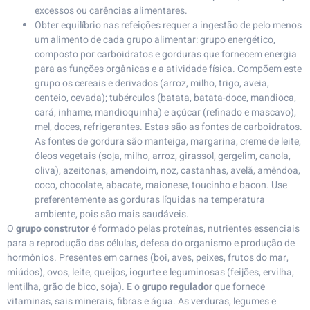
excessos ou carências alimentares.
Obter equilíbrio nas refeições requer a ingestão de pelo menos
um alimento de cada grupo alimentar: grupo energético,
composto por carboidratos e gorduras que fornecem energia
para as funções orgânicas e a atividade física. Compõem este
grupo os cereais e derivados (arroz, milho, trigo, aveia,
centeio, cevada); tubérculos (batata, batata-doce, mandioca,
cará, inhame, mandioquinha) e açúcar (refinado e mascavo),
mel, doces, refrigerantes. Estas são as fontes de carboidratos.
As fontes de gordura são manteiga, margarina, creme de leite,
óleos vegetais (soja, milho, arroz, girassol, gergelim, canola,
oliva), azeitonas, amendoim, noz, castanhas, avelã, amêndoa,
coco, chocolate, abacate, maionese, toucinho e bacon. Use
preferentemente as gorduras líquidas na temperatura
ambiente, pois são mais saudáveis.
O
grupo construtor
é formado pelas proteínas, nutrientes essenciais
para a reprodução das células, defesa do organismo e produção de
hormônios. Presentes em carnes (boi, aves, peixes, frutos do mar,
miúdos), ovos, leite, queijos, iogurte e leguminosas (feijões, ervilha,
lentilha, grão de bico, soja). E o
grupo regulador
que fornece
vitaminas, sais minerais, fibras e água. As verduras, legumes e