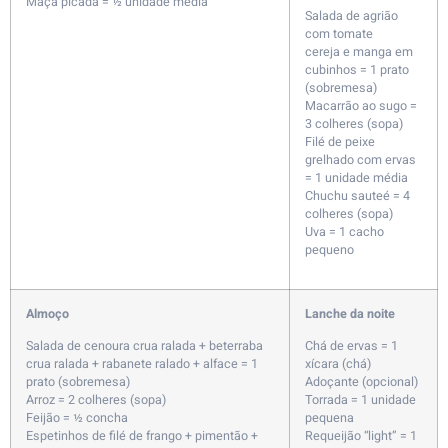
Maçã picada = ½ unidade média
Salada de agrião
com tomate
cereja e manga em
cubinhos = 1 prato
(sobremesa)
Macarrão ao sugo =
3 colheres (sopa)
Filé de peixe
grelhado com ervas
= 1 unidade média
Chuchu sauteé = 4
colheres (sopa)
Uva = 1 cacho
pequeno
Almoço
Lanche da noite
Salada de cenoura crua ralada + beterraba
Chá de ervas = 1
crua ralada + rabanete ralado + alface = 1
xícara (chá)
prato (sobremesa)
Adoçante (opcional)
Arroz = 2 colheres (sopa)
Torrada = 1 unidade
Feijão = ½ concha
pequena
Espetinhos de filé de frango + pimentão +
Requeijão “light” = 1