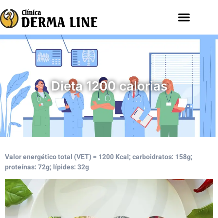
Dieta 1200 calorias
Valor energético total (VET) = 1200 Kcal; carboidratos: 158g;
proteínas: 72g; lípides: 32g